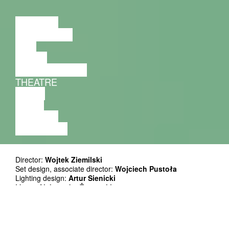
LECTURE
DISCUSSION
FILM
DANCE
PERFORMANCE
THEATRE
MUSIC
VIDEO
LECTURE
EXHIBITION
Director:
Wojtek Ziemilski
Set design, associate director:
Wojciech Pustoła
Lighting design:
Artur Sienicki
Music:
Aleksander Żurowski
Costumes:
Krystian Jarnuszkiewicz
Cast:
Marta Abramczyk, Jolanta Sadłowska, Paweł
Sosiński, Adam Stoyanov
Consultation:
Katarzyna Głozak