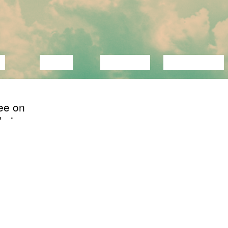
C
VIDEO
LECTURE
EXHIBITION
ee on
da ja
OLNUD
elleks
12/20/2024
Abrakadabra
li;
12/19/2024
Abrakadabra
 sul
lka,
sest
12/18/2024
Abrakadabra