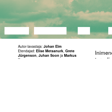
LECTURE
DISCUSSION
FILM
D
Autor-lavastaja:
Johan Elm
Etendajad:
Elise Metsanurk
,
Grete
Inimene
Jürgenson
,
Juhan Soon
ja
Markus
turvali
Truup
Valguskunstnik:
Kärt Karro
sõnast
Kunstnik:
Eugen Tamberg
on ta 
Tehniline lahendus:
Epp Peedumäe
,
Kärt
Karro
,
Rene Liivamägi
,
Heikki Mändmets
eksiste
Produtsendid:
Kersti Niglas
ja
Lisanna
suhtes 
Annus
Toetaja: EV Kultuuriministeerium, Tartu
30-aast
Linn, Eesti Kultuurkapital
peab m
oled p
Eesti keeles