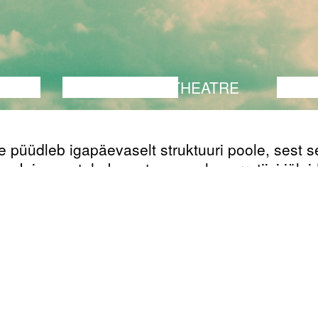
ANCE
PERFORMANCE
THEATRE
MUSI
 püüdleb igapäevaselt struktuuri poole, sest s
ne. Inimene tahab osata oma elu narratiivi jälgi
ada, sest see teeb elamise hoomatavamaks. S
välja mõelnud hulga parameetreid, millega oma
ntsile tähendus anda: 7-aastaselt minnakse koo
olles on hea tava mitte petta; need sõbrad, kes
aselt on, jäävad sinuga elu lõpuni; et saada pa
inema tööle; millalgi ei pea enam pingutama, 
ärale jõudnud.