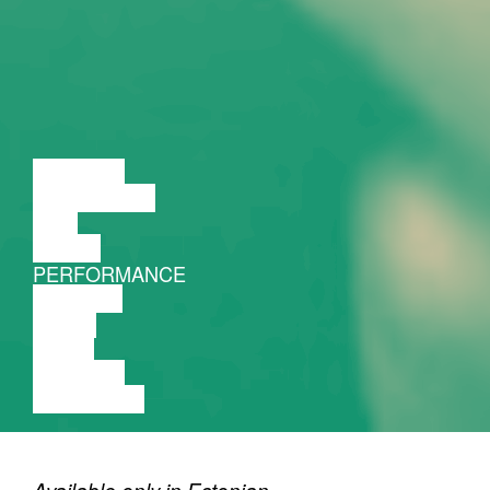
LECTURE
DISCUSSION
FILM
DANCE
PERFORMANCE
THEATRE
MUSIC
VIDEO
LECTURE
EXHIBITION
Available only in Estonian