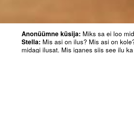
Anonüümne küsija:
Miks sa ei loo mid
Stella:
Mis asi on ilus? Mis asi on kol
midagi ilusat. Mis iganes siis see ilu ka
Anonüümne küsija:
Miks kõik sinu ee
Stella:
Mind huvitab, mis toimub meie 
toimub minus... Kas sa ise oled võtnud
ümbritseva maailma tumedamaid kihte
Anonüümne küsija:
Miks sa tahtsid en
Stella:
Sest ma ei usu näitlemisse. Et k
reaalajas kogema.
Anonüümne küsija:
Mis sinu hinge v