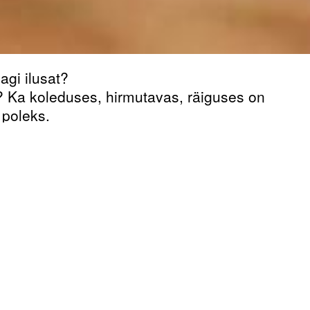
agi ilusat?
e? Ka koleduses, hirmutavas, räiguses on
 poleks.
lnevad tööd on olnud depressiivsed?
maailmas. Mis toimub inimestes, mis
 julguseks uurida oma ning meie
?
dale nii teha soololavastuses "Holy Rage"?
utsuda viha esile, peab seda päriselt
aevab?