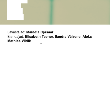
MUUSIKA
VIDEO
LOENG
NÄITUS
Lavastajad:
Mareeta Ojasaar
Etendajad:
Elisabeth Teener, Sandra Väizene, Aleks
Mathias Viidik
Kaasprodutsendid: TÜ Viljandi Kultuuriakadeemia
Tänusõnad: TÜ Viljandi kultuuriakadeemia, Koidu Seltsimaja,
Ugala Teater, Viljandi Muusikakool, Jõgeva Kultuurikeskus,
Deena Mäger, Evi Sokk, Lea Heinaru
Kestus: 40'
Keel ei ole takistuseks
Üksikpilet eelmüük 6/8 EUR ja kohapeal 8/10 EUR
Päevapilet 03.06 (kaks etendust) eelmüük 10/12 EUR ja
kohapeal 12/14 EUR.
Osta siit
!
Päevapilet 04.06 (kolm etendust) eelmüük 14/16 EUR ja
kohapeal 16/18 EUR.
Osta siit
!