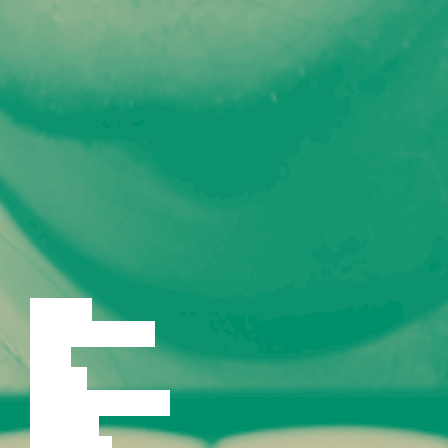
LOENG
DISKUSSIOON
FILM
TANTS
PERFORMANCE
TEATER