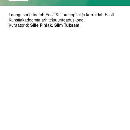
Loengusarja toetab Eesti Kultuurkapital ja korraldab Eesti
Kunstiakadeemia arhitektuuriteaduskond.
Kuraatorid:
Sille Pihlak, Siim Tuksam
www.avatudloengud.ee
www.facebook.com/EKAarhitektuur
Kontakt: arhitektuur@artun.ee
Kestus: 90'
Inglise keeles
Manja van de Worp on YIP Structural
Engineering London juhataja, tal on
magistrikraad arhitektuuris, ehitusinseneerias
ning tärkavates tehnoloogiates ja disainis. Tal
on insenerina ehituses 10 aastat kogemust
konstruktsioonide, geomeetria ja tootmise
vallas. Samal ajal õetab ta Royal College of
Art-is, Architectural Association-is ja IaaC-is.
Ta on töötanud Arup London-is kõrgema