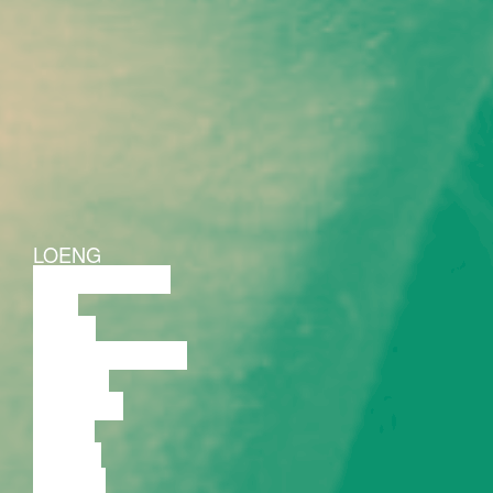
LOENG
DISKUSSIOON
FILM
TANTS
PERFORMANCE
TEATER
MUUSIKA
VIDEO
LOENG
NÄITUS