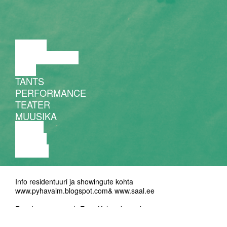
LOENG
DISKUSSIOON
FILM
TANTS
PERFORMANCE
TEATER
MUUSIKA
VIDEO
LOENG
NÄITUS
Info residentuuri ja showingute kohta
www.pyhavaim.blogspot.com
&
www.saal.ee
Residentuuri toetab Eesti Kultuurkapital