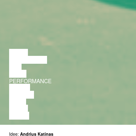
LOENG
DISKUSSIOON
FILM
TANTS
PERFORMANCE
TEATER
MUUSIKA
VIDEO
LOENG
NÄITUS
Idee:
Andrius Katinas