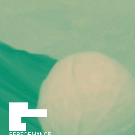
LOENG
DISKUSSIOON
FILM
TANTS
PERFORMANCE