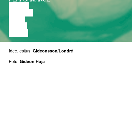
TEATER
MUUSIKA
VIDEO
LOENG
NÄITUS
Idee, esitus:
Gideonsson/Londré
Foto:
Gideon Hoja
Kestus: 30'
Täname: Tallinna Kunstihoone, Rootsi Suursaatkond
Tallinnas
NU Performance Festivali piiratud kogus passe eelmüügis
hinnaga 35 EUR kuni 10.10.2018 (k.a.).
Piiratud kogus festivali päevapiletid' eelmüügis hinnaga 10
EUR kuni 10.10.2018 (k.a.) või kuni päevapileteid jagub.
Sündmuste üksikpiletid'' eelmüügis 10 EUR, välja arvatud NU
Performance Festivali avaõhtu: pilet 5 EUR Sveta Baaris