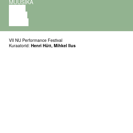
MUUSIKA
VIDEO
LOENG
NÄITUS
VII NU Performance Festival
Kuraatorid:
Henri Hütt, Mihkel Ilus
Kunstnikud:
Andrius Katinas, Gideonsson Londré, Gisèle
Vienne, Julía Rodriguez, kadrinoormets, Kristjan Suits,
Laivi, Lawrence Malstaf, Mårten Spångberg, Nanna
Nordström, Oliver Kulpsoo, Peter Rehberg, Salla Salin,
Vera Nevanlinna
, etc.
Avaõhtu kunstnikud:
Aivar Tõnso (festival Üle Heli),
Anumai Raska, Chungin, Evi Pärn, Eerik Nõlvaku, Hanna
Harkes, Henri Hütt, Juhan Soomets, Kaisa Kattai, Katrin
Kreutzberg, Mihkel Ilus, Mikk Madisson, Mikk Mait Kivi,
Madlen Hirtentreu, Priidik Hallas, Rait Rosin, rühmitus