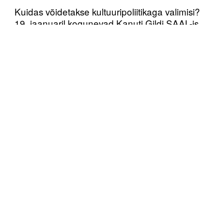
Kuidas võidetakse kultuuripoliitikaga valimisi?
19. jaanuaril kogunevad Kanuti Gildi SAAL-is
kõigi suuremate erakondade esindajad, et
avada Eesti kultuuripoliitika sõlmküsimused.
Poliitikud. Moderaatorid. Publik.
Vahekommentaarid. Kirg ja sõnaosavus.
Kaevume põhimõtete ja võib-olla
teravustenigi. Arutelupäevast teeb
otseülekande ERRi kultuuriportaal.
Kui tihti jõuavad Eesti
kultuuripoliitikateemalised sõnavõtud
kaugemale põhiseaduse preambuli
meeldetuletamisest? Millal täidavad
kultuuripoliitilised seisukohad Pirita tee või
Puškini tänava reklaampinnad? Kuhu viib
kultuuripoliitika status quo ja millised on
alternatiivid? Võib arvata, et Eesti poliitilistel