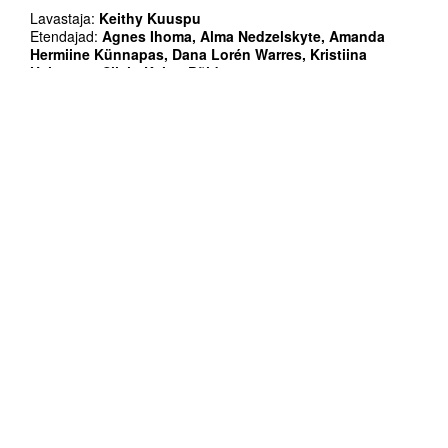
Lavastaja:
Keithy Kuuspu
Etendajad:
Agnes Ihoma, Alma Nedzelskyte, Amanda
Hermiine Künnapas, Dana Lorén Warres, Kristiina
Heinmets, Silvia-Kairet Põld
Dramaturgiline tugi:
Oksana Tralla, Arolin Raudva
Valguskujundaja:
Raul Tõnurist
Lavakunstnik:
Fey Piir
Kunstiline abi:
Meer Vana
Helikujundja:
Anumai Raska
Tehniline tugi:
Jaanus Odras
Juhendaja:
Heili Einasto
Kestus: 90´
Pilet: eelmüügis Piletilevis ja kohapeal 5/8 EUR
Keel ei ole takistuseks.
Ma tunnen su tunnet kui olen su sees
Palun. Tule. Oleme natukene, natukene koos
Iha 0-100
Ma tulen.
Eksperimentaalne teekond seksuaaliha
tekkimise protsessis.