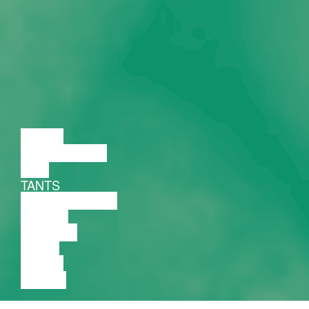
LOENG
DISKUSSIOON
FILM
TANTS
PERFORMANCE
TEATER
MUUSIKA
VIDEO
LOENG
NÄITUS