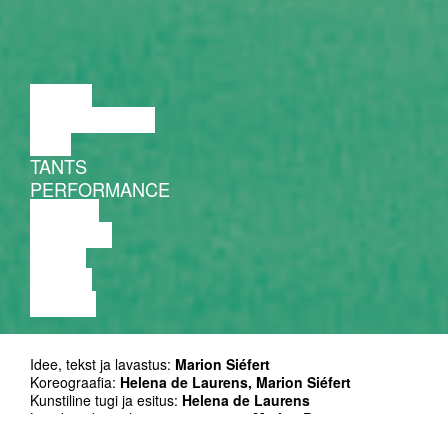
LOENG
DISKUSSIOON
FILM
TANTS
PERFORMANCE
TEATER
MUUSIKA
VIDEO
LOENG
NÄITUS
Idee, tekst ja lavastus:
Marion Siéfert
Koreograafia:
Helena de Laurens, Marion Siéfert
Kunstiline tugi ja esitus:
Helena de Laurens
Lavakujudus ja lavastaja assistent:
Marine Brosse
Valguskujundus:
Marie-Sol Kim, Juliette Romens