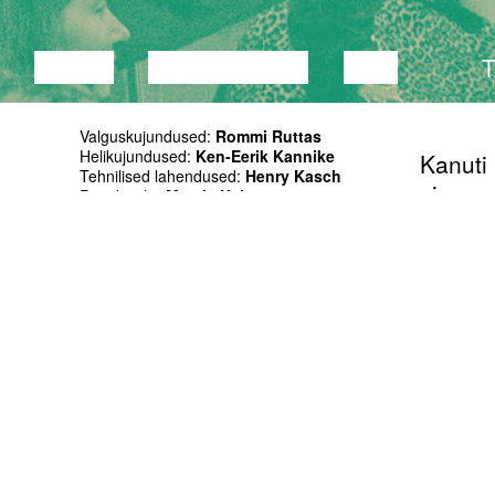
LOENG
DISKUSSIOON
FILM
Valguskujundused:
Rommi Ruttas
Helikujundused:
Ken-Eerik Kannike
Kanuti
Tehnilised lahendused:
Henry Kasch
simman
Projektijuht:
Maarja Kalmre
Toetajad: Valmermuiža, Fritz Cola, Nudist
mitmen
laupäev
Seekord
TEISED TÖÖD
paar pä
mis tä
MADE IN ESTONIA MARATON
see ol
vintsut
MADE I
esineja