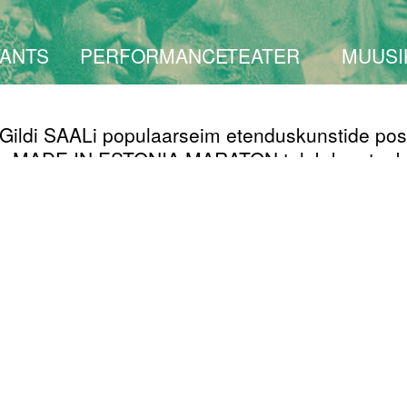
TANTS
PERFORMANCE
TEATER
MUUSI
 Gildi SAALi populaarseim etenduskunstide pos
 MADE IN ESTONIA MARATON tuleb kes-teab
dat korda ning toimub nagu ikka ühel märtsiku
al – seekord 7. märtsil kell 18:00 (kuni ~ 22:00
 nagu-ka-iga kord selgub esinejate täis-nimeki
eva enne üritust – seega parima diiliga põrsas
pselt toimuma hakkab pole teada, aga kindlasti
ema mõtlemapanev, segadusse ajav, meelelahut
av ja naljakas.
N ESTONIA MARATON on lühivormide festival,
l (esinejatel) on kuni 15 minutit laval võimalik 