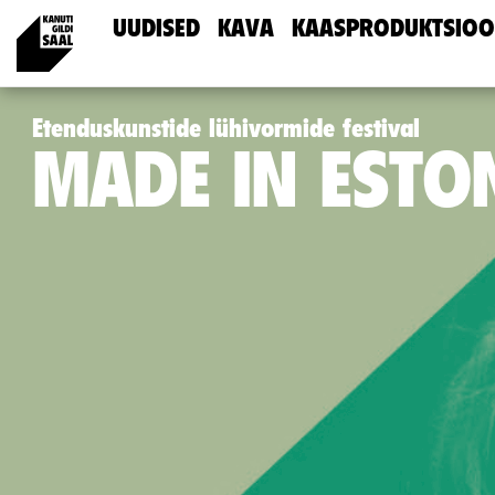
UUDISED
KAVA
KAASPRODUKTSIOO
Etenduskunstide lühivormide festival
MADE IN ESTO