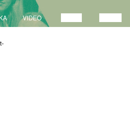
KA
VIDEO
LOENG
NÄITUS
t-
-
OLNUD
u
07.03.2020
MADE IN ESTONIA
ni).
MARATON
ri alles
 kotis –
 saab
uslik,
 kus
teha