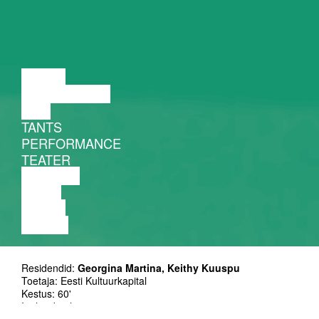
LOENG
DISKUSSIOON
FILM
TANTS
PERFORMANCE
TEATER
MUUSIKA
VIDEO
LOENG
NÄITUS
Residendid:
Georgina Martina, Keithy Kuuspu
Toetaja: Eesti Kultuurkapital
Kestus: 60'
Inglise keeles