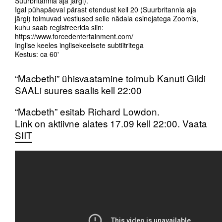
Suurbritannia aja järgi).
Igal pühapäeval pärast etendust kell 20 (Suurbritannia aja
järgi) toimuvad vestlused selle nädala esinejatega Zoomis,
kuhu saab registreerida siin:
https://www.forcedentertainment.com/
Inglise keeles inglisekeelsete subtiitritega
Kestus: ca 60'
“Macbethi” ühisvaatamine toimub Kanuti Gildi
SAALi suures saalis kell 22:00
“Macbeth” esitab Richard Lowdon.
Link on aktiivne alates 17.09 kell 22:00. Vaata
SIIT