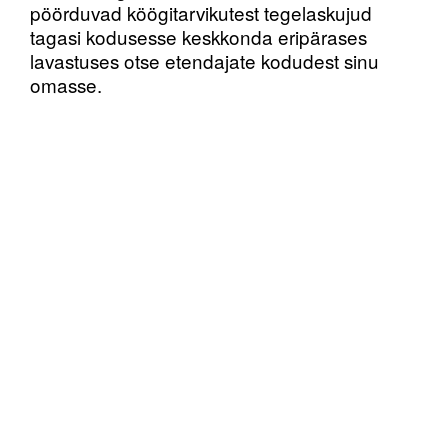
pöörduvad köögitarvikutest tegelaskujud
tagasi kodusesse keskkonda eripärases
lavastuses otse etendajate kodudest sinu
omasse.
Algselt 2015. aastal Briti ja kogu maailma ühe
tunnustatuima teatrikollektiivi Forced
Entertainmenti poolt esietendunud “Kogutud
teostes” loovad kuus etendajat kõigist
Shakespeare’i näidenditest kompaktsed
versioonid, mida esitatakse koomiliselt ja
koduselt, kasutades ühemeetrisele
lavapinnale asetatud tavalisel laual
tegelaskujudeks argiesemeid.
2017nda aasta septembris oli Kanuti Gildi
SAALil au võõrustada Forced Entertainment’i
nende “Kogutud teostega” Tallinnas mil 6
päeva jooksul mängiti ette kõik 36