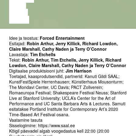
VIDEO
LOENG
NÄITUS
Idee ja teostus:
Forced Entertainment
Esitajad:
Robin Arthur, Jerry Killick, Richard Lowdon,
Claire Marshall, Cathy Naden ja Terry O’Connor
Lavastaja:
Tim Etchells
Tekst:
Robin Arthur, Tim Etchells, Jerry Killick, Richard
Lowdon, Claire Marshall, Cathy Naden ja Terry O’Connor
Digitaalse produktsiooni juht:
Jim Harrison
Toetajad, kaasprodutsendid, partnerid: Kanuti Gildi SAAL;
KunstFestSpiele Herrenhausen; Künstlerhaus Mousonturm;
The Mondavi Center, UC Davis; PACT Zollverein;
Romaeuropa Festival; Shakespeare Festival Neuss; Stanford
Live at Stanford University; UCLA’s Center for the Art of
Performance and UC Santa Barbara Arts & Lectures. Samuti
esitatakse Portland Institute for Contemporary Art’s 2020
Time-Based Art Festival osana.
Vaatamine tasuta
Sisselogimine: https://www.saal.ee
Kõigil päevadel algab voogedastus kell 22:00 (20:00