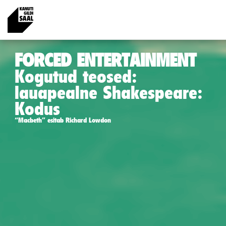
FORCED ENTERTAINMENT
Kogutud teosed:
lauapealne Shakespeare:
Kodus
“Macbeth” esitab Richard Lowdon