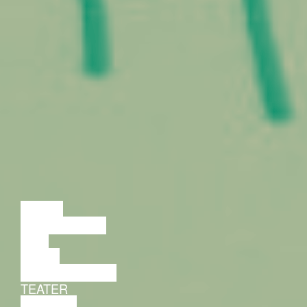
LOENG
DISKUSSIOON
FILM
TANTS
PERFORMANCE
TEATER
MUUSIKA