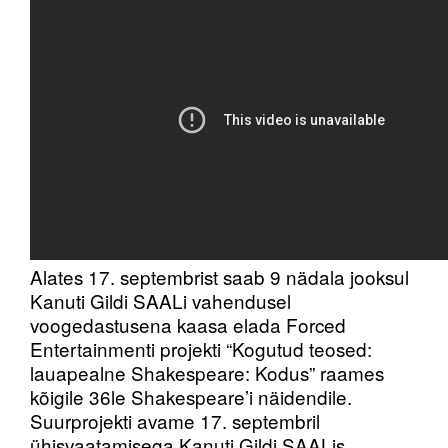
Alates 17. septembrist saab 9 nädala jooksul
Kanuti Gildi SAALi vahendusel
voogedastusena kaasa elada Forced
Entertainmenti projekti “Kogutud teosed:
lauapealne Shakespeare: Kodus” raames
kõigile 36le Shakespeare’i näidendile.
Suurprojekti avame 17. septembril
ühisvaatamisega Kanuti Gildi SAALis.