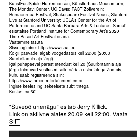
KunstFestSpiele Herrenhausen; Künstlerhaus Mousonturm;
The Mondavi Center, UC Davis; PACT Zollverein;
Romaeuropa Festival; Shakespeare Festival Neuss; Stanford
Live at Stanford University; UCLA’s Center for the Art of
Performance and UC Santa Barbara Arts & Lectures. Samuti
esitatakse Portland Institute for Contemporary Art’s 2020
Time-Based Art Festival osana.
Vaatamine tasuta
Sisselogimine: https://www.saal.ee
Kõigil päevadel algab voogedastus kell 22:00 (20:00
Suurbritannia aja järgi).
Igal pühapäeval pärast etendust kell 20 (Suurbritannia aja
järgi) toimuvad vestlused selle nädala esinejatega Zoomis,
kuhu saab registreerida siin:
https://www.forcedentertainment.com/
Inglise keeles inglisekeelsete subtiitritega
Kestus: ca 60'
"Suveöö unenägu" esitab Jerry Killick.
Link on aktiivne alates 20.09 kell 22:00. Vaata
SIIT