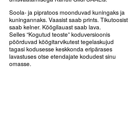
Soola- ja pipratoos moonduvad kuningaks ja
kuningannaks. Vaasist saab prints. Tikutoosist
saab kelner. Köögilauast saab lava.
Selles “Kogutud teoste” koduversioonis
pöörduvad köögitarvikutest tegelaskujud
tagasi kodusesse keskkonda eripärases
lavastuses otse etendajate kodudest sinu
omasse.
Algselt 2015. aastal Briti ja kogu maailma ühe
tunnustatuima teatrikollektiivi Forced
Entertainmenti poolt esietendunud “Kogutud
teostes” loovad kuus etendajat kõigist
Shakespeare’i näidenditest kompaktsed
versioonid, mida esitatakse koomiliselt ja
koduselt, kasutades ühemeetrisele
lavapinnale asetatud tavalisel laual
tegelaskujudeks argiesemeid.