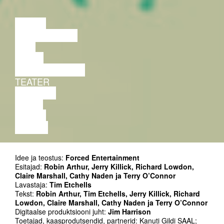
LOENG
DISKUSSIOON
FILM
TANTS
PERFORMANCE
TEATER
MUUSIKA
VIDEO
LOENG
NÄITUS
Idee ja teostus:
Forced Entertainment
Esitajad:
Robin Arthur, Jerry Killick, Richard Lowdon,
Claire Marshall, Cathy Naden ja Terry O’Connor
Lavastaja:
Tim Etchells
Tekst:
Robin Arthur, Tim Etchells, Jerry Killick, Richard
Lowdon, Claire Marshall, Cathy Naden ja Terry O’Connor
Digitaalse produktsiooni juht:
Jim Harrison
Toetajad, kaasprodutsendid, partnerid: Kanuti Gildi SAAL;