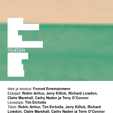
LOENG
DISKUSSIOON
FILM
TANTS
PERFORMANCE
TEATER
MUUSIKA
VIDEO
LOENG
NÄITUS
Idee ja teostus:
Forced Entertainment
Esitajad:
Robin Arthur, Jerry Killick, Richard Lowdon,
Claire Marshall, Cathy Naden ja Terry O’Connor
Lavastaja:
Tim Etchells
Tekst:
Robin Arthur, Tim Etchells, Jerry Killick, Richard
Lowdon, Claire Marshall, Cathy Naden ja Terry O’Connor