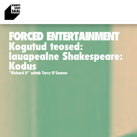
FORCED ENTERTAINMENT
Kogutud teosed:
lauapealne Shakespeare:
Kodus
“Richard II” esitab Terry O’Connor