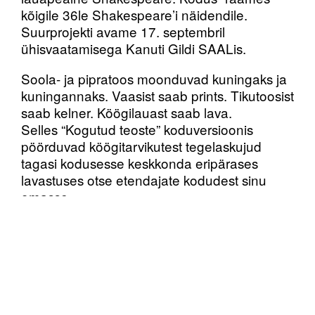
kõigile 36le Shakespeare’i näidendile.
Suurprojekti avame 17. septembril
ühisvaatamisega Kanuti Gildi SAALis.
Soola- ja pipratoos moonduvad kuningaks ja
kuningannaks. Vaasist saab prints. Tikutoosist
saab kelner. Köögilauast saab lava.
Selles “Kogutud teoste” koduversioonis
pöörduvad köögitarvikutest tegelaskujud
tagasi kodusesse keskkonda eripärases
lavastuses otse etendajate kodudest sinu
omasse.
Algselt 2015. aastal Briti ja kogu maailma ühe
tunnustatuima teatrikollektiivi Forced
Entertainmenti poolt esietendunud “Kogutud
teostes” loovad kuus etendajat kõigist
Shakespeare’i näidenditest kompaktsed
versioonid, mida esitatakse koomiliselt ja