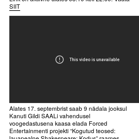
SIIT
Alates 17. septembrist saab 9 nädala jooksul
Kanuti Gildi SAALi vahendusel
voogedastusena kaasa elada Forced
Entertainmenti projekti “Kogutud teosed:
lauapealne Shakespeare: Kodus” raames