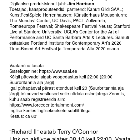
Digitaalse produktsiooni juht:
Jim Harrison
Toetajad, kaasprodutsendid, partnerid: Kanuti Gildi SAAL;
KunstFestSpiele Herrenhausen; Künstlerhaus Mousonturm;
The Mondavi Center, UC Davis; PACT Zollverein;
Romaeuropa Festival; Shakespeare Festival Neuss; Stanford
Live at Stanford University; UCLA’s Center for the Art of
Performance and UC Santa Barbara Arts & Lectures. Samuti
esitatakse Portland Institute for Contemporary Art’s 2020
Time-Based Art Festival ja Temporada Alta 2020 osana.
Vaatamine tasuta
Sisselogimine: https://www.saal.ee
Kõigil päevadel algab voogedastus kell 22:00 (20:00
Suurbritannia aja järgi).
Igal pühapäeval pärast etendust kell 20 (Suurbritannia aja
järgi) toimuvad vestlused selle nädala esinejatega Zoomis,
kuhu saab registreerida siin:
https://www.forcedentertainment.com/
Inglise keeles inglisekeelsete subtiitritega
Kestus: ca 60'
“Richard II” esitab Terry O’Connor
Link on aktiivne alates 08.10 kell 22:00. Vaata