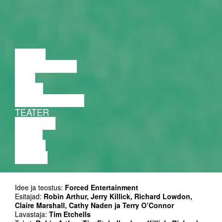
LOENG
DISKUSSIOON
FILM
TANTS
PERFORMANCE
TEATER
MUUSIKA
VIDEO
LOENG
NÄITUS
Idee ja teostus:
Forced Entertainment
Esitajad:
Robin Arthur, Jerry Killick, Richard Lowdon,
Claire Marshall, Cathy Naden ja Terry O’Connor
Lavastaja:
Tim Etchells