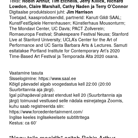
Tekst:
Robin Arthur, Tim Etchells, Jerry Killick, Richard
Lowdon, Claire Marshall, Cathy Naden ja Terry O’Connor
Digitaalse produktsiooni juht:
Jim Harrison
Toetajad, kaasprodutsendid, partnerid: Kanuti Gildi SAAL;
KunstFestSpiele Herrenhausen; Künstlerhaus Mousonturm;
The Mondavi Center, UC Davis; PACT Zollverein;
Romaeuropa Festival; Shakespeare Festival Neuss; Stanford
Live at Stanford University; UCLA’s Center for the Art of
Performance and UC Santa Barbara Arts & Lectures. Samuti
esitatakse Portland Institute for Contemporary Art’s 2020
Time-Based Art Festival ja Temporada Alta 2020 osana.
Vaatamine tasuta
Sisselogimine: https://www.saal.ee
Kõigil päevadel algab voogedastus kell 22:00 (20:00
Suurbritannia aja järgi).
Igal pühapäeval pärast etendust kell 20 (Suurbritannia aja
järgi) toimuvad vestlused selle nädala esinejatega Zoomis,
kuhu saab registreerida siin:
https://www.forcedentertainment.com/
Inglise keeles inglisekeelsete subtiitritega
Kestus: ca 60'
"Nagu teile meeldib" esitab Robin Arthur