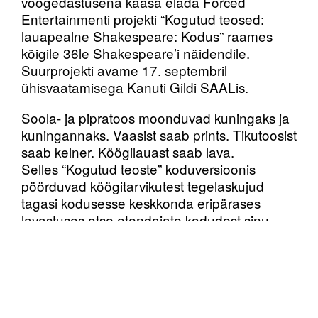
voogedastusena kaasa elada Forced
Entertainmenti projekti “Kogutud teosed:
lauapealne Shakespeare: Kodus” raames
kõigile 36le Shakespeare’i näidendile.
Suurprojekti avame 17. septembril
ühisvaatamisega Kanuti Gildi SAALis.
Soola- ja pipratoos moonduvad kuningaks ja
kuningannaks. Vaasist saab prints. Tikutoosist
saab kelner. Köögilauast saab lava.
Selles “Kogutud teoste” koduversioonis
pöörduvad köögitarvikutest tegelaskujud
tagasi kodusesse keskkonda eripärases
lavastuses otse etendajate kodudest sinu
omasse.
Algselt 2015. aastal Briti ja kogu maailma ühe
tunnustatuima teatrikollektiivi Forced
Entertainmenti poolt esietendunud “Kogutud