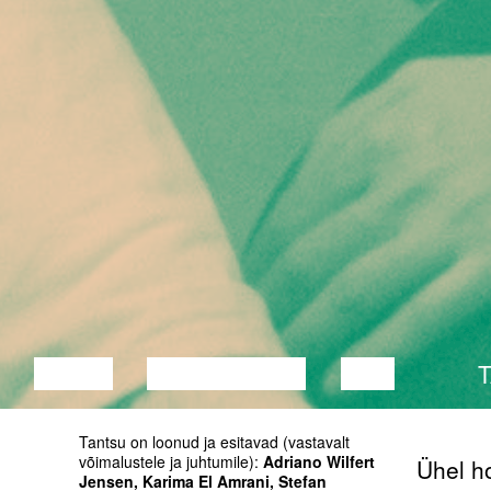
LOENG
DISKUSSIOON
FILM
Tantsu on loonud ja esitavad (vastavalt
võimalustele ja juhtumile):
Adriano Wilfert
Ühel h
Jensen, Karima El Amrani, Stefan