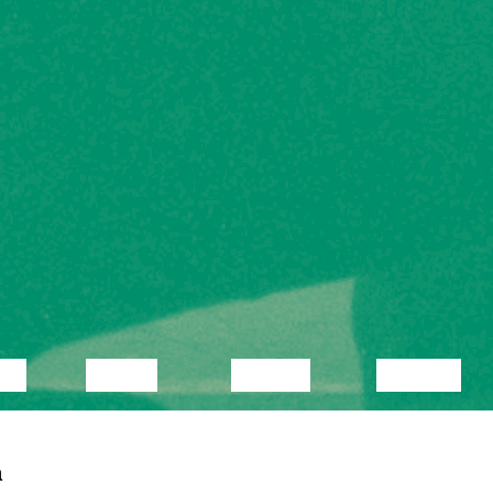
KA
VIDEO
LOENG
NÄITUS
a