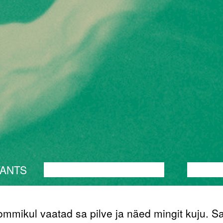
TANTS
PERFORMANCE
TEATER
MUUSI
ommikul vaatad sa pilve ja näed mingit kuju. S