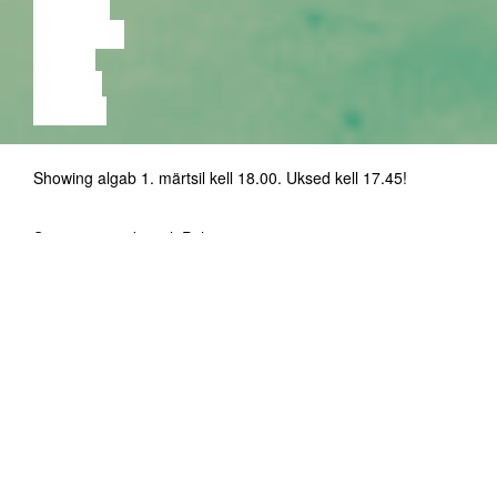
TEATER
MUUSIKA
VIDEO
LOENG
NÄITUS
Showing algab 1. märtsil kell 18.00. Uksed kell 17.45!
Sissepääs aadressilt Pühavaimu 5
Residentuuri vältel soovisin algatada
diskussiooni kunstivaldkonna töötingimuste
üle ning uurida praeguse süsteemi
puuduseid ja ekspluateerivaid taktikaid.
Üheks dialoogipartneriks osutus aktiivseid
loovisikuid ühendav institutsiooniväline
kogukond
Eesti Noorte Kaasaegse Kunsti
(ENKKL). ENKKL praktiseerib
Liit