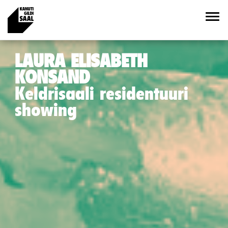
LAURA ELISABETH
KONSAND
Keldrisaali residentuuri
showing