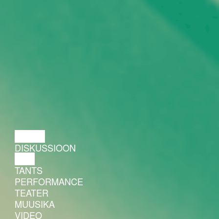
LOENG
DISKUSSIOON
FILM
TANTS
PERFORMANCE
TEATER
MUUSIKA
VIDEO