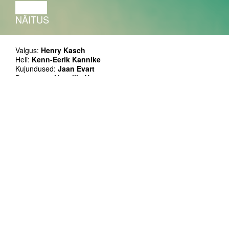
LOENG
NÄITUS
Valgus:
Henry Kasch
Heli:
Kenn-Eerik Kannike
Kujundused:
Jaan Evart
Dramaturg:
Heneliis Notton
Fotograaf:
Alina Birjuk
Video:
Kert Kõpper, Art Nõukas
Lavakujundus:
Marto Mägi, Kadri Joala, Joel Väli
(EKA
Stsenograafia osakond)
Tehnilised lahendused:
Henry Kasch, Kristiina Tang
Projektijuht:
Kristiina Tang
Tiim:
Maarja Kalmre, Eneli Järs, Priit Raud, Siim Tõniste,
Kaie Küünal
Toetaja: Eesti Kultuurkapital, Punch Drinks
~360'
Etteastetes esineb vilkuvaid valguseid, alastust ja valju
muusikat