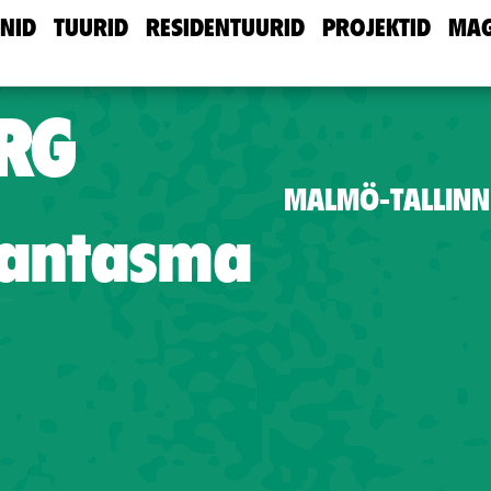
NID
TUURID
RESIDENTUURID
PROJEKTID
MAG
RG
MALMÖ-TALLINN
hantasma