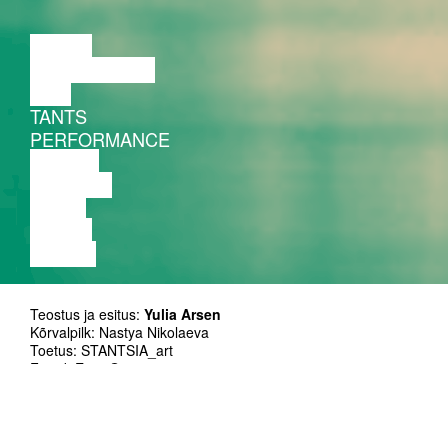
LOENG
DISKUSSIOON
FILM
TANTS
PERFORMANCE
TEATER
MUUSIKA
VIDEO
LOENG
NÄITUS
Teostus ja esitus:
Yulia Arsen
Kõrvalpilk: Nastya Nikolaeva
Toetus: STANTSIA_art
Fotod: Egor Gogen
Video: Sasha Panichkin
Esietendus: jaanuar 2021
Kestus: 40’
Inglise keeles