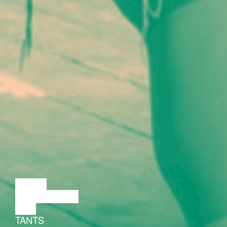
LOENG
DISKUSSIOON
FILM
TANTS