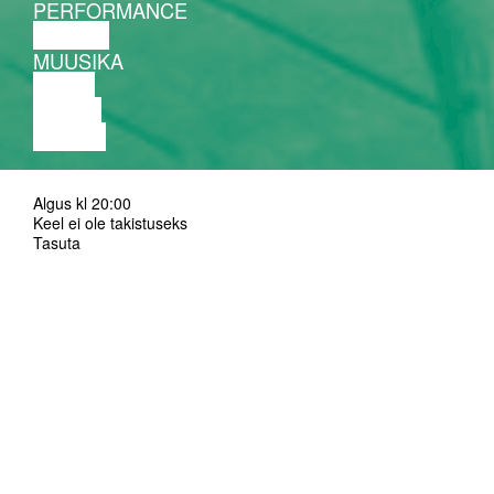
PERFORMANCE
TEATER
MUUSIKA
VIDEO
LOENG
NÄITUS
Algus kl 20:00
Keel ei ole takistuseks
Tasuta
Foto: Aron Urb (Elle Viies "Recollections of motion")
Inklingroomi koduleht
Inklingroomi Instagram
Multidistsiplinaarne kunstiplatvorm
inklingroom ootab teid 17. detsembril SAAL
Baari, et koos kuulata fun-end-of-the-year-