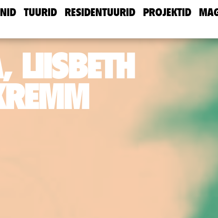
NID
TUURID
RESIDENTUURID
PROJEKTID
MAG
 LIISBETH
 KREMM