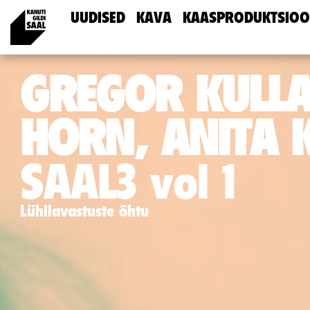
UUDISED
KAVA
KAASPRODUKTSIOO
GREGOR KULLA,
HORN, ANITA
SAAL3 vol 1
Lühilavastuste õhtu