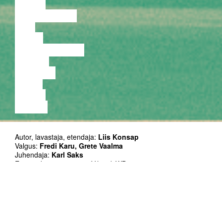
LOENG
DISKUSSIOON
FILM
TANTS
PERFORMANCE
TEATER
MUUSIKA
VIDEO
LOENG
NÄITUS
Autor, lavastaja, etendaja:
Liis Konsap
Valgus:
Fredi Karu, Grete Vaalma
Juhendaja:
Karl Saks
Esietendus: 29.05.2021 Viljandi WB
Kestus: 45'
Üksikpilet hinnaga 7 EUR ja päevapilet koos etendusega