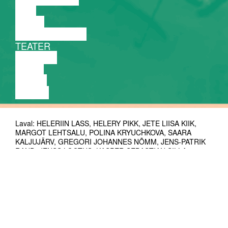
FILM
TANTS
PERFORMANCE
TEATER
MUUSIKA
VIDEO
LOENG
NÄITUS
Laval: HELERIIN LASS, HELERY PIKK, JETE LIISA KIIK,
MARGOT LEHTSALU, POLINA KRYUCHKOVA, SAARA
KALJUJÄRV, GREGORI JOHANNES NÕMM, JENS-PATRIK
RAND, JENSS LOOTUS, KASPER SEBASTIAN SILLA,
LEONHARD SASS TAALMAA, VALERI BAŽENOV
Autor-lavastaja: IVAR PÕLLU
Kunstnik: KRISTIINA PÕLLU
Helilooja: TAUNO AINTS
Valguskunstnik: RENE LIIVAMÄGI
Esietendus: 25. oktoobril 2025, Tartu Uue Teatri väikses