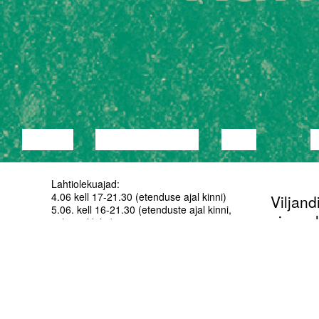
LOENG
DISKUSSIOON
FILM
Lahtiolekuajad:
4.06 kell 17-21.30 (etenduse ajal kinni)
Viljand
5.06. kell 16-21.30 (etenduste ajal kinni,
visuaal
vaheajal lahti)
6.06 kell 13-21.30 (etenduse ajal kinni)
kaudu i
mälest
Olles i
minu tä