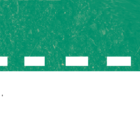
KA
VIDEO
LOENG
NÄITUS
ide
OLNUD
06.06.2026
TÜ VKA
visuaaltehnoloogide
IV kursuse
installatsioonid
ainult
Kanuti Gildi SAALi
i
kelder