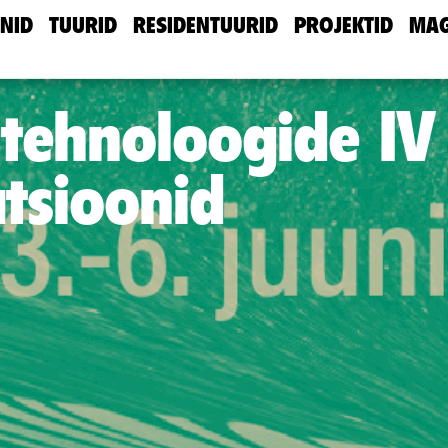
NID
TUURID
RESIDENTUURID
PROJEKTID
MAG
tehnoloogide IV
atsioonid