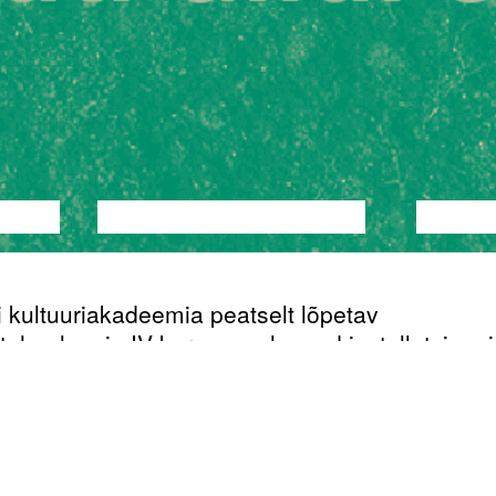
TANTS
PERFORMANCE
TEATER
MUUSI
i kultuuriakadeemia peatselt lõpetav
tehnoloogia IV kursus on loonud installatsioon
nteraktiivse teekonna, mis viib külastajaid piki
uste radasid.
nspireeritud ühisest algallikast - Mudlumi “Mitte 
di Ellen”, ei jäänud tudengid siiski selle kirjatük