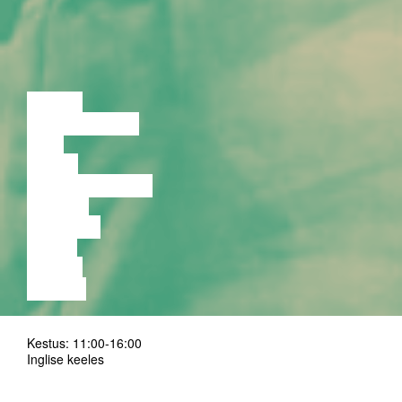
LOENG
DISKUSSIOON
FILM
TANTS
PERFORMANCE
TEATER
MUUSIKA
VIDEO
LOENG
NÄITUS
Kestus: 11:00-16:00
Inglise keeles