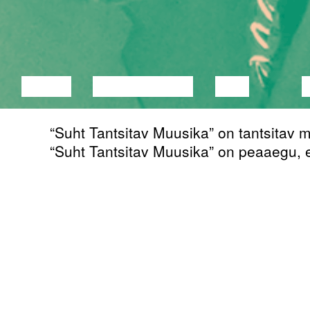
LOENG
DISKUSSIOON
FILM
“Suht Tantsitav Muusika” on tantsitav 
“Suht Tantsitav Muusika” on peaaegu, et
Marto Mägi
(2000, Tallinn, Eesti) on i
nähtused, mis asuvad kuskil vahealal -
miski. See on suht see miski.
Marto Mägi on omandanud Eesti Kunst
kujutava kunsti vallas.
GALERII