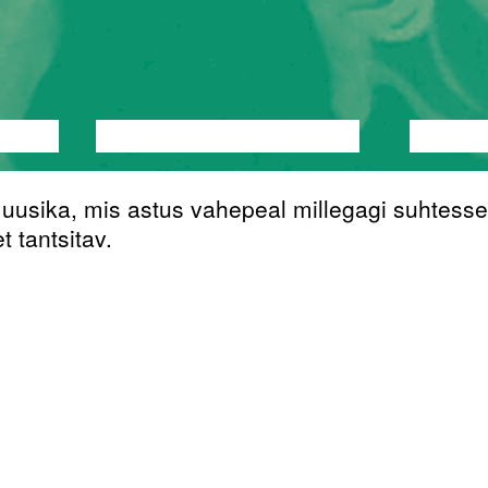
TANTS
PERFORMANCE
TEATER
MUUSI
muusika, mis astus vahepeal millegagi suhtesse
 tantsitav.
nterdisiplinaarne kunstnik kalduvusega heli ja 
 miski, mida saaks peaaegu, et nimetada mille
iakadeemias stsenograafia bakalaureuse nin