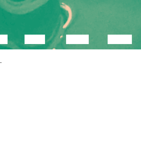
KA
VIDEO
LOENG
NÄITUS
.
video suunas. Teda huvitavad hetkel
ksgi, aga see pole samas täitsa see
g täiendanud ennast Prahas UMPRUMis