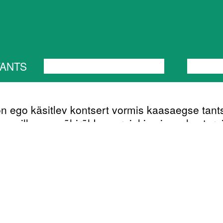
TANTS
PERFORMANCE
TEATER
MUUSI
n ego käsitlev kontsert vormis kaasaegse tant
s, milles on põhirõhk energial ja visuaalse terv
l. ALFA on isiksus, tugev liider, kelles käib
õitlus erinevate pooluste ja arusaamade vahel
ineeriv väide. ALFA on feministlik mõte. ALFA
us. ALFA on mõtetelahing armastuse nimel. AL
a ALFAT on sinus. Et alistuda, tuleb mõelda
ga ja lasta mõttel lennata.