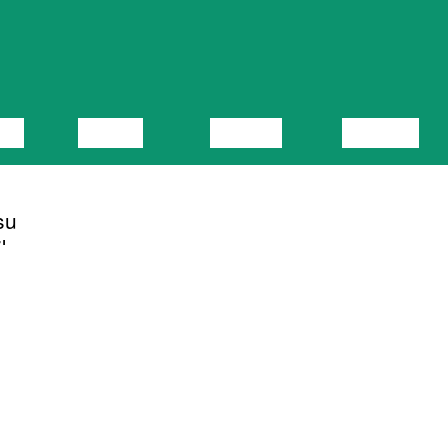
KA
VIDEO
LOENG
NÄITUS
su
iku
OLNUD
27.05.2016
ALFA
. ALFA
 on
FAT on