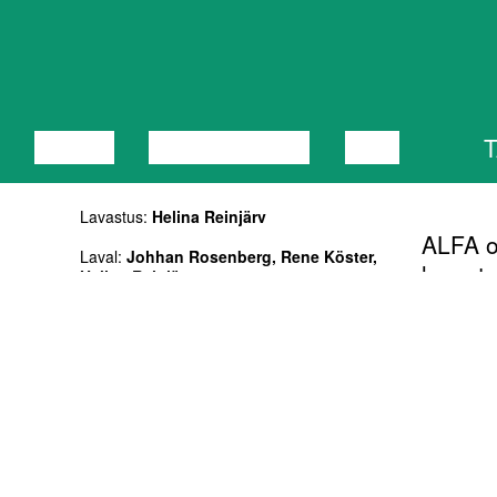
LOENG
DISKUSSIOON
FILM
Lavastus:
Helina Reinjärv
ALFA o
Laval:
Johhan Rosenberg, Rene Köster,
lavastu
Helina Reinjärv
loomise
Muusika: HAŠŠ, Rene Köster, Helina
võimuv
Reinjärv, Biggie Smalls, Ying Yang Twins,
Khan
on dom
takist
Kestus: 45'
minus j
südame
NB! Samal õhtul koos Rene Kösteri
lavastusega You Can Not Predict the