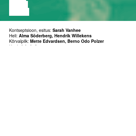
LOENG
NÄITUS
Kontseptsioon, esitus:
Sarah Vanhee
Heli:
Alma Söderberg, Hendrik Willekens
Kõrvalpilk:
Mette Edvardsen, Berno Odo Polzer
Hääl:
Jakob Ampe
Produktsiooni assistent:
Linda Sepp
Tehniline:
Bart Huybrechts
Fotod:
Phile Deprez
Kaasproduktsioon: CAMPO (Gent); HAU (Berlin); Göteborgs
Dans & Teater Festival, Noorderzon (Groningen) &
Kunstenfestivaldesarts (Brussels) projekti NXTSTP raames,
Euroopa Liidu Kultuuriprogrammi toetusel. Tallinna
etendused saavad teoks koostöös Baltoscandal festivaliga.
Produtsent: CAMPO (Gent)
Toetaja: Flaami valitsus
Tänud: Manyone, Kunstenwerkplaats De Pianofabriek &
Kaaitheater
Kestus: 135'
Etendus on inglise keeles.