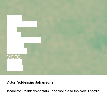
LOENG
DISKUSSIOON
FILM
TANTS
PERFORMANCE
TEATER
MUUSIKA
VIDEO
LOENG
NÄITUS
Autor:
Voldemārs Johansons
Kaasprodutsent: Voldemārs Johansons and the New Theatre
Institute of Latvia
Esietendus: Rahvusvaheline Kaasaegse Teatri Festival