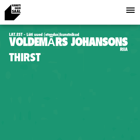
LAT.EST - Läti uued (etendus)kunstnikud
VOLDEMĀRS JOHANSONS
RIIA
THIRST