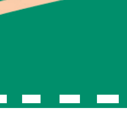
KA
VIDEO
LOENG
NÄITUS