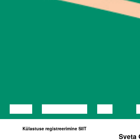
LOENG
DISKUSSIOON
FILM
Külastuse registreerimine SIIT
Sveta 