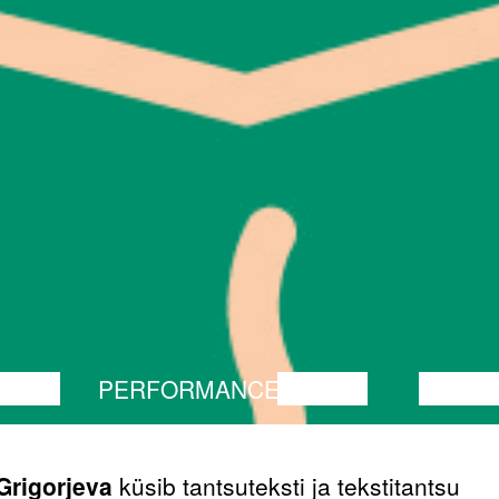
TANTS
PERFORMANCE
TEATER
MUUSI
Grigorjeva
küsib tantsuteksti ja tekstitantsu