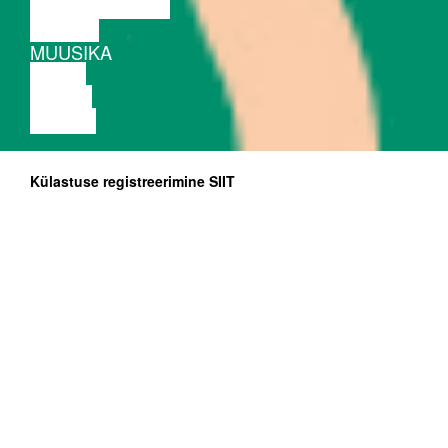
PERFORMANCE
TEATER
MUUSIKA
VIDEO
LOENG
NÄITUS
Külastuse registreerimine SIIT
Nida koor:
Gražina Augaitienė, Gintarė Dikšienė, Daiva
Jaruševičienė, Loreta Laurenčikienė, Aidas Macevičius,
Virginija Mamontovienė, Joana Mažeikienė, Rasa
Norvilienė, Elena Tarvainienė, Vytautas Valys, Eglė
Valytė
Foto:
Vika Matuzaitė
Kestus: 60'
www.hiwak.net
Hiwa K