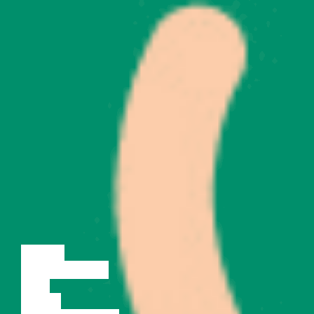
LOENG
DISKUSSIOON
FILM
TANTS