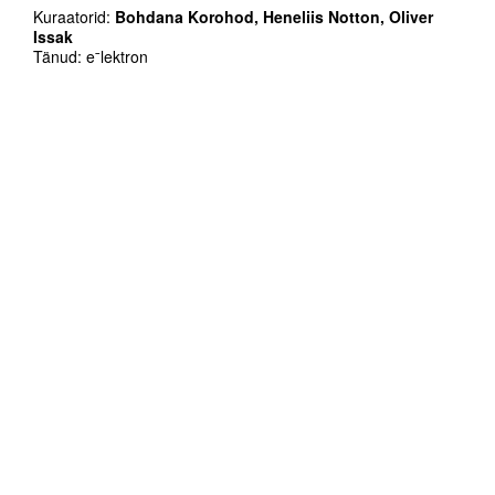
Kuraatorid:
Bohdana Korohod, Heneliis Notton, Oliver
Issak
Tänud: eˉlektron
SAAL Biennaal tuleb seekord teisiti, tuleb
oma raadioga. See on koht, mis täiendab,
panustab, lisab ja arendab edasi. See on
meediumite, helinivoode, sõnade ja
tähenduste vaheline mäng. Raadio, mis
põikleb tekstide, vormide, kujude ja teoste
vahel. Raadio, mis laiendab festivali teoste
piire, vahendab seda, mis näib vahendamatu
ning laiendab aegruumi iga teose ümber.
Raadio, mis otsib.
Raadio, mis loob.
Raadio, mis elab.
Läbivalt on liikvel kolm formaati: