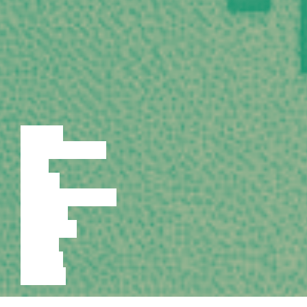
LOENG
DISKUSSIOON
FILM
TANTS
PERFORMANCE
TEATER
MUUSIKA
VIDEO
LOENG
NÄITUS