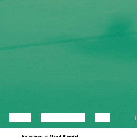
LOENG
DISKUSSIOON
FILM
Koreograafia:
Maud Blandel