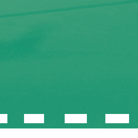
KA
VIDEO
LOENG
NÄITUS