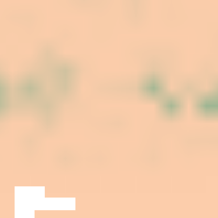
LOENG
DISKUSSIOON
FILM