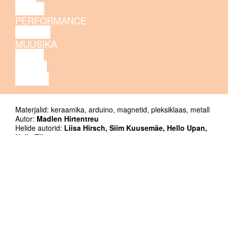
TANTS
PERFORMANCE
TEATER
MUUSIKA
VIDEO
LOENG
NÄITUS
Materjalid: keraamika, arduino, magnetid, pleksiklaas, metall
Autor:
Madlen Hirtentreu
Helide autorid:
Liisa Hirsch, Siim Kuusemäe, Hello Upan,
Kalle Tikas
Tehniline direktor:
Hans Gunther-Lock
Kaasproduktsioon: Kanuti Gildi SAAL, Madlen Hirtentreu
Tänud: Hans-Otto Ojaste, Raul Keller
Lisainfo
10.-16.02 ARSi projektiruumis.