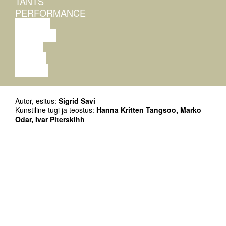
TANTS
PERFORMANCE
TEATER
MUUSIKA
VIDEO
LOENG
NÄITUS
Autor, esitus:
Sigrid Savi
Kunstiline tugi ja teostus:
Hanna Kritten Tangsoo, Marko
Odar, Ivar Piterskihh
Heli:
Jon Konkol
Kaasproduktsioon:
Kanuti Gildi SAAL
Toetajad: Eesti Kultuurkapital
Keel: Inglise keeles
Esietendus: 07.02.2019, Kanuti Gildi SAAL
Kestus: 45´
12.02 etendusele järgneb vestlus kunstnikega, vestlust
juhib Mart Kangro.