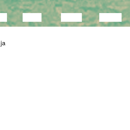
KA
VIDEO
LOENG
NÄITUS
ja
ing
OLNUD
10.03.2022
Tafukt
osa on
C-mine, Genk
 kes on
lanna
17.05.2021
Tafukt
<a
href="https://kfda.be/en/festivals/2021-
v
edition/projects/tafukt/">Kunstenfestiva
d ta
Brüssel,
Decoratelier</a>
d
panuta
16.05.2021
Tafukt