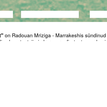
TANTS
PERFORMANCE
TEATER
MUUSI
t"
on Radouan Mriziga - Marrakeshis sündinud 
is elava tantsija ja koreograafi - tantsusoolo n
afrika põliselanike (Imazighen) semantikale ja
ogiale keskenduva triloogia esimene osa. Iga 
ühele tantsijale, keskendudes naisfiguuridele,
hi teadmiste edasiandmise eestkostjad. Juma
, ühendades kultuuri ja ajalugu kummalgi pool
erd, on
Tafukti
kese. Praeguse Liibüa alal asu
se järv oli Athena sünnikoht, enne kui kreeklase
 pool Vahemerd lapsendasid. Kui ajalooraamatu
uvad peamiselt kreeklastele, egiptlastele ja
stele, siis Imazighenid ​​on suures osas tähele