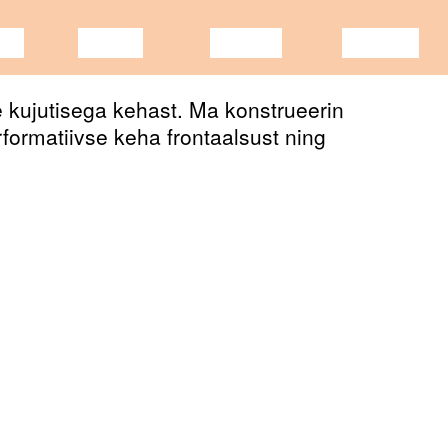
KA
VIDEO
LOENG
NÄITUS
e kujutisega kehast. Ma konstrueerin
erformatiivse keha frontaalsust ning
hendust – ajend, tugev tahtmine teha
mise kontekstis, seades küsimuse alla,
mise käigus.