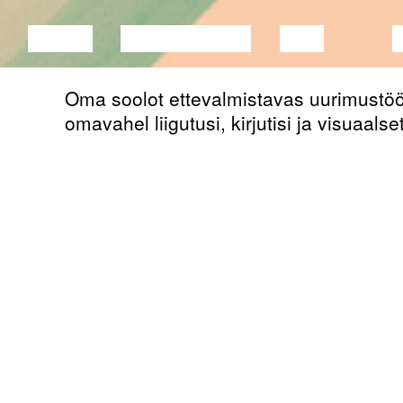
LOENG
DISKUSSIOON
FILM
Oma soolot ettevalmistavas uurimustöös
omavahel liigutusi, kirjutisi ja visuaal
selle võimet tähelepanu köita ja pilku 
midagi, ehk teisisõnu ind, motivatsioo
millised motiivid mõjutavad sellist pro
Väljavõte tööprotsessist:
näha kujundit noaga
hoida lõigatud tükke ning neid pitsitad
petlik kujutis ja paljastav nuga
mõista
haarata
silmad kui noad