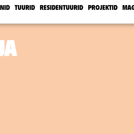
NID
TUURID
RESIDENTUURID
PROJEKTID
MAG
JA