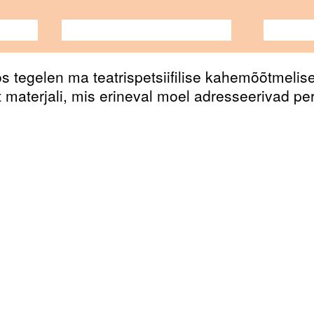
TANTS
PERFORMANCE
TEATER
MUUSI
 tegelen ma teatrispetsiifilise kahemõõtmelis
set materjali, mis erineval moel adresseerivad p
suunata. Mõiste “trieb” kannab saksa keeles tä
n. Uurin neid mõisteid soolo rambivalgusse too
tsessi ja kuidas need avalduvad etenduse esita
a, väänata ja segada