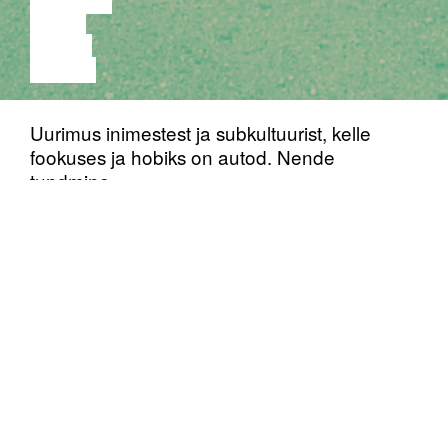
MUUSIKA
VIDEO
LOENG
NÄITUS
Uurimus inimestest ja subkultuurist, kelle
fookuses ja hobiks on autod. Nende
tundmine,
tuunimine; autodes ja autodega hängimine,
suvalt ringi sõitmine. Norra keeles råning,
Eestis võiks seda parema termini puudumisel
kutsuda autoosluseks.
Meid huvitab rånerite performatiivne ja
teatraalne potentsiaal: kuidas autode
kogunemisest saab etendus ja üksikust autost
tantsija råningurituaali koreograafias.
(NO) töötab stsenograafia,
Hazel Barstow
performance’i ja kujutava kunsti kohtmis- ja