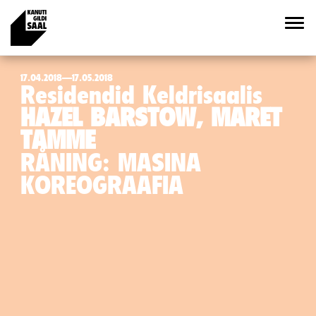
17.04.2018—17.05.2018
Residendid Keldrisaalis
HAZEL BARSTOW, MARET
TAMME
RÅNING: MASINA
KOREOGRAAFIA