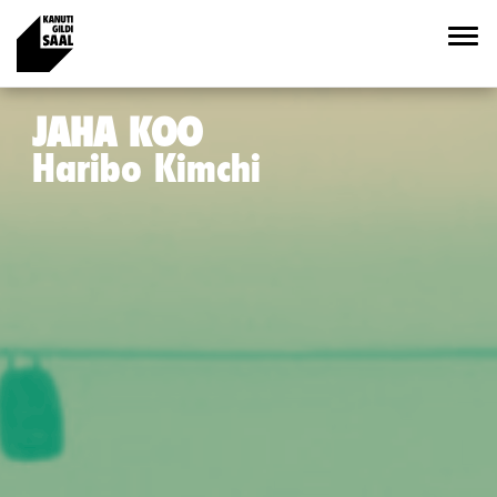
Previous
Nex
JAHA KOO
Haribo Kimchi