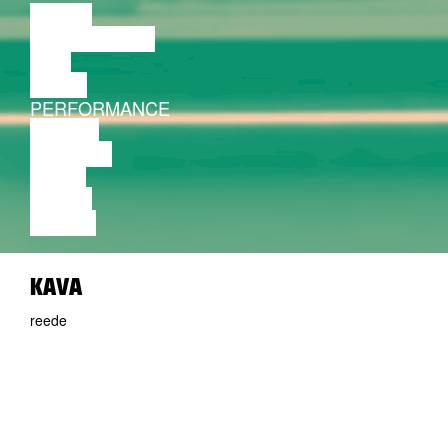
LOENG
DISKUSSIOON
FILM
TANTS
PERFORMANCE
TEATER
MUUSIKA
VIDEO
LOENG
NÄITUS
KAVA
reede
21.08.2026
17:00
CASPAR SCHJELBRED
The Supreme Art of Improvisation
Tallinn Fringe Festival 2026