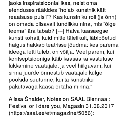
jaoks inspiratsiooniallikas, neist oma
etenduses rääkides “hoiab kunstnik kätt
reaalsuse pulsil”? Kas kunstniku roll (ja õnn)
on omada piisavalt tundlikku nina, mis “õige
teema” ära tabab? [---] Halva kaasaegse
kunsti kohati, kuid mitte täielikult, läbipõetud
haigus hakkab teatrisse jõudma: kes parema
ideega letti tuleb, on võitja. Veel parem, kui
kontseptsiooniga käib kaasas ka vastutuse
lükkamine vaatajale, ja veel hiilgavam, kui
sinna juurde õnnestub vaatajale külge
pookida süütunne, kui ta kunstniku
pakutavaga kaasa ei taha minna.”
Alissa Šnaider, Notes on SAAL Biennaal:
Festival or I dare you, Magasin 31.08.2017
(https://saal.ee/et/magazine/5056):
“SAAL Biennaalil esitletud lavastused suutsid