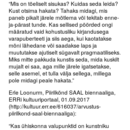
“Mis on tõeliselt sisukas? Kuidas seda leida?
Kust otsima hakata? Tahaks midagi, mis
paneb pikalt järele mõtlema või tekitab enne-
ja-pärast tunde. Kas sellised pöörded ongi
määratud vaid kohustusliku kirjandusega
varapuberteeti ja siis aega, kui kaotatakse
mõni lähedane või saadakse laps ja
muututakse ajutiselt sügavalt pragmaatiliseks.
Miks mitte pakkuda kunstis seda, mida kuskilt
mujalt ei saa, aga mille järele igatsetakse,
selle asemel, et tulla välja sellega, millega
pole midagi peale hakata.”
Erle Loonurm, Piirilkõnd SAAL biennaaliga,
ERRi kultuuriportaal, 01.09.2017
(http://kultuur.err.ee/616037/arvustus-
piirilkond-saal-biennaaliga):
“Kas ühiskonna valupunktid on kunstniku