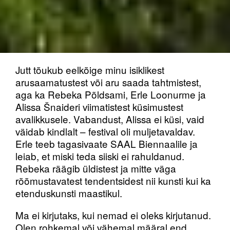
Jutt tõukub eelkõige minu isiklikest
arusaamatustest või aru saada tahtmistest,
aga ka Rebeka Põldsami, Erle Loonurme ja
Alissa Šnaideri viimatistest küsimustest
avalikkusele. Vabandust, Alissa ei küsi, vaid
väidab kindlalt – festival oli muljetavaldav.
Erle teeb tagasivaate SAAL Biennaalile ja
leiab, et miski teda siiski ei rahuldanud.
Rebeka räägib üldistest ja mitte väga
rõõmustavatest tendentsidest nii kunsti kui ka
etenduskunsti maastikul.
Ma ei kirjutaks, kui nemad ei oleks kirjutanud.
Olen rohkemal või vähemal määral end