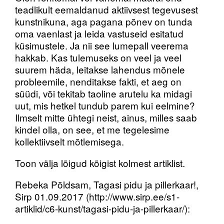
teadlikult eemaldanud aktiivsest tegevusest
kunstnikuna, aga pagana põnev on tunda
oma vaenlast ja leida vastuseid esitatud
küsimustele. Ja nii see lumepall veerema
hakkab. Kas tulemuseks on veel ja veel
suurem häda, leitakse lahendus mõnele
probleemile, nenditakse fakti, et aeg on
süüdi, või tekitab taoline arutelu ka midagi
uut, mis hetkel tundub parem kui eelmine?
Ilmselt mitte ühtegi neist, ainus, milles saab
kindel olla, on see, et me tegelesime
kollektiivselt mõtlemisega.
Toon välja lõigud kõigist kolmest artiklist.
Rebeka Põldsam, Tagasi pidu ja pillerkaar!,
Sirp 01.09.2017 (http://www.sirp.ee/s1-
artiklid/c6-kunst/tagasi-pidu-ja-pillerkaar/):