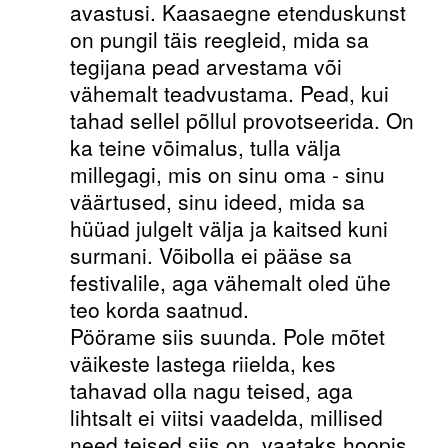
avastusi. Kaasaegne etenduskunst
on pungil täis reegleid, mida sa
tegijana pead arvestama või
vähemalt teadvustama. Pead, kui
tahad sellel põllul provotseerida. On
ka teine võimalus, tulla välja
millegagi, mis on sinu oma - sinu
väärtused, sinu ideed, mida sa
hüüad julgelt välja ja kaitsed kuni
surmani. Võibolla ei pääse sa
festivalile, aga vähemalt oled ühe
teo korda saatnud.
Pöörame siis suunda. Pole mõtet
väikeste lastega riielda, kes
tahavad olla nagu teised, aga
lihtsalt ei viitsi vaadelda, millised
need teised siis on, vaataks hoopis