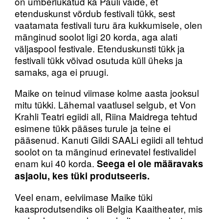
on ümberlükatud ka Pauli väide, et
etenduskunst võrdub festivali tükk, sest
vaatamata festivali turu ära kukkumisele, olen
mänginud soolot ligi 20 korda, aga alati
väljaspool festivale. Etenduskunsti tükk ja
festivali tükk võivad osutuda küll üheks ja
samaks, aga ei pruugi.
Maike on teinud viimase kolme aasta jooksul
mitu tükki. Lähemal vaatlusel selgub, et Von
Krahli Teatri egiidi all, Riina Maidrega tehtud
esimene tükk pääses turule ja teine ei
pääsenud. Kanuti Gildi SAALi egiidi all tehtud
soolot on ta mänginud erinevatel festivalidel
enam kui 40 korda.
Seega ei ole määravaks
asjaolu, kes tüki produtseeris.
Veel enam, eelviimase Maike tüki
kaasprodutsendiks oli Belgia Kaaitheater, mis