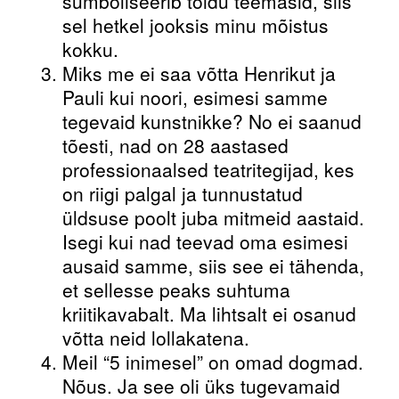
sümboliseerib toidu teemasid, siis
sel hetkel jooksis minu mõistus
kokku.
Miks me ei saa võtta Henrikut ja
Pauli kui noori, esimesi samme
tegevaid kunstnikke? No ei saanud
tõesti, nad on 28 aastased
professionaalsed teatritegijad, kes
on riigi palgal ja tunnustatud
üldsuse poolt juba mitmeid aastaid.
Isegi kui nad teevad oma esimesi
ausaid samme, siis see ei tähenda,
et sellesse peaks suhtuma
kriitikavabalt. Ma lihtsalt ei osanud
võtta neid lollakatena.
Meil “5 inimesel” on omad dogmad.
Nõus. Ja see oli üks tugevamaid