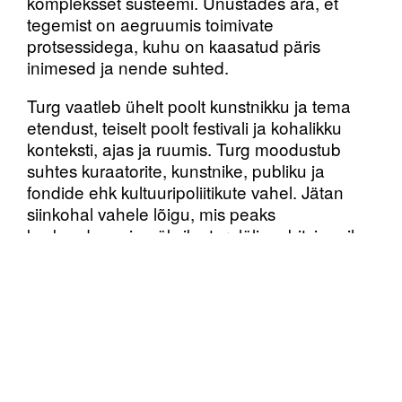
kompleksset süsteemi. Unustades ära, et
tegemist on aegruumis toimivate
protsessidega, kuhu on kaasatud päris
inimesed ja nende suhted.
Turg vaatleb ühelt poolt kunstnikku ja tema
etendust, teiselt poolt festivali ja kohalikku
konteksti, ajas ja ruumis. Turg moodustub
suhtes kuraatorite, kunstnike, publiku ja
fondide ehk kultuuripoliitikute vahel. Jätan
siinkohal vahele lõigu, mis peaks
keskenduma iga üksiku turulüli ambitsioonile,
vanusele, soole ja hetkeolukorrale, suhtes
iseendasse ja lülis osalevasse teise, koos
tema ambitsiooni, vanuse, soo ja
hetkeolukorraga.
Mina üksiku kunstnikuna ei pea arvestama
kogu maailma ajalugu, aga turg arvestab.