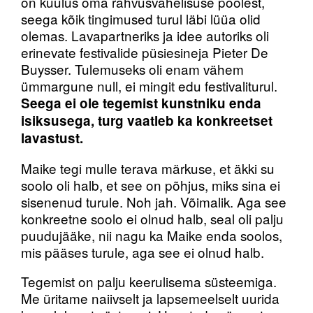
on kuulus oma rahvusvahelisuse poolest,
seega kõik tingimused turul läbi lüüa olid
olemas. Lavapartneriks ja idee autoriks oli
erinevate festivalide püsiesineja Pieter De
Buysser. Tulemuseks oli enam vähem
ümmargune null, ei mingit edu festivaliturul.
Seega ei ole tegemist kunstniku enda
isiksusega, turg vaatleb ka konkreetset
lavastust.
Maike tegi mulle terava märkuse, et äkki su
soolo oli halb, et see on põhjus, miks sina ei
sisenenud turule. Noh jah. Võimalik. Aga see
konkreetne soolo ei olnud halb, seal oli palju
puudujääke, nii nagu ka Maike enda soolos,
mis pääses turule, aga see ei olnud halb.
Tegemist on palju keerulisema süsteemiga.
Me üritame naiivselt ja lapsemeelselt uurida