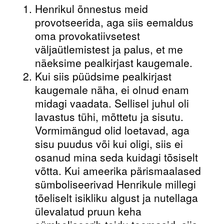
Henrikul õnnestus meid
provotseerida, aga siis eemaldus
oma provokatiivsetest
väljaütlemistest ja palus, et me
näeksime pealkirjast kaugemale.
Kui siis püüdsime pealkirjast
kaugemale näha, ei olnud enam
midagi vaadata. Sellisel juhul oli
lavastus tühi, mõttetu ja sisutu.
Vormimängud olid loetavad, aga
sisu puudus või kui oligi, siis ei
osanud mina seda kuidagi tõsiselt
võtta. Kui ameerika pärismaalased
sümboliseerivad Henrikule millegi
tõeliselt isikliku algust ja nutellaga
ülevalatud pruun keha