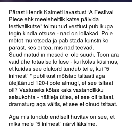
Pärast Henrik Kalmeti lavastust “A Festival
Piece ehk meeleheitlik katse pälvida
festivalikutse” toimunud vestlust publikuga
tegin kindla otsuse - nad on lollakad. Pole
mõtet muretseda ja pabistada kunstnike
pärast, kes ei tea, mis nad teevad.
Süüdimatud inimesed ei ole süüdi. Toon ära
vaid ühe totaalse lolluse - kui kõlas küsimus,
et kuidas see olukord tundub teile, kui “5
inimest” * publikust mõistab tsitaati aga
ülejäänud 120-l pole aimugi, et see tsitaat
oli? Vastuseks kõlas kaks vastandlikku
seisukohta - näitleja ütles, et see oli tsitaat,
dramaturg aga väitis, et see ei olnud tsitaat.
Aga mis tundub endiselt huvitav on see, et
miks meie “5 inimest” närvi läksime.