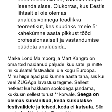
iseenda sisse. Olukorras, kus Eestis
lihtsalt ei ole olemas
analüüsivõimega teadlikku
teoreetikut, kes suudaks “meie 5“
kahekümne aasta pikkust tööd
professionaalselt ja vastandumise
püüdeta analüüsida.
Maike Lond Malmborg ja Mart Kangro on
oma töid näidanud paljudel kuulsatel ja mitte
nii kuulsatel festivalidel üle kogu Euroopa.
Minu hiigelajad jäid kümne aasta taha, siis kui
veel ZUGAga lavastusi tegime. Sellest
hetkest kui hakkasin soolodega jändama,
kukkusin sellest turust ** kõrvale.
Seega on
olemas kunstnikud, keda kutsutakse
Siin
festivalidele ja teised, keda ei kutsuta.